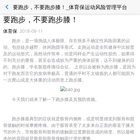
要跑步，不要跑步膝！_体育保运动风险管理平台
要跑步，不要跑步膝！
体育保
2018-09-11
跑步，是一项挑战人体极限、存在很多不确定性风险因素的运
动。包括徒步越野、休闲跑团等形式。走跑运动是全民健身中比较普
及的运动形式，虽然动作简单，但是同样会产生运动性损伤，如果得
不到充分的重视，甚至会造成较为严重的身体损害，达不到健身的目
的。跑步膝，学名髌股疼痛综合征。 之所以会被称为跑步膝，是因为
对于跑友而言它的发病率极高，普通的平时不太锻炼的人都可能因为
一次爬山或是大体重的活动而患上跑步膝。
今天我们就来了解一下跑步膝及其预防措施。
跑步膝最典型的症状就是髌骨内侧疼，或是明显感觉到髌骨和股
骨接触的时候摩擦疼痛。由于髌骨承受了太多来自正面的垂直于膝关
节的外力，导致髌骨和股骨的接触面过度磨损造成的病变。所以最根
本的的原因就是髌骨和股骨接触面过度的摩擦。