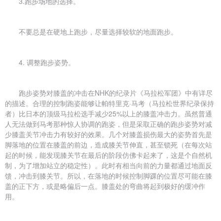
3.跑步场地的选择。
不要总是在硬地上跑步，尽量选择较软的地面跑步。
4. 调整跑步姿势。
跑步姿势对膝盖的冲击在NHK的纪录片《马拉松军团》中有详尽
的描述。合理的控制跑姿能够让帕特里克·马考（马拉松世界纪录保持
者）比日本的顶级马拉松选手减少25%以上的膝盖冲击力。虽然普通
人无法做到马考那种惊人协调的跑姿，但是采取正确的跑步姿势对减
少膝盖关节冲击力有较好的效果。几个对膝盖损伤最大的姿势首先是
脚落地的位置在膝盖的前边，造成膝关节伸直，甚至锁死（在每次站
起的时候，能发现膝关节在最后的阶段仿佛卡起来了，这是个自然机
制，为了增加站立的稳定性）。此时有相当向前的力量都通过地面反
馈，冲击到膝关节。所以，在落地的时候控制脚踝的位置尽可能在膝
盖的正下方，或是略偏后一点。膝盖处的弯曲将起到极好的缓冲作
用。