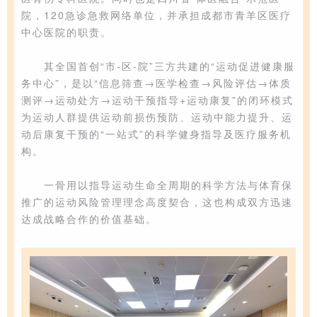
院，
120急诊
急救网络单位
，并承担
成都市青羊区医疗
中心医院的职责。
其
全国首创“市-区-院”三方共建的
“
运动促进健康服
务中心”，是
以“信息筛查→医学检查→风险评估→体质
测评
→运动处方→运动干预指导+运动康复”的闭环模式
为运动人群
提供运动前损伤预防、运动中能力提升、运
动后康复干预的“一站式”的科学健身指导及医疗服务
机
构
。
一骨用以指导运动生命全周期的科学方法与体育保
推广的
运动
风险管理
理念
高度契合，
这也构成双方
迅速
达成
战略合作的
价值基础
。