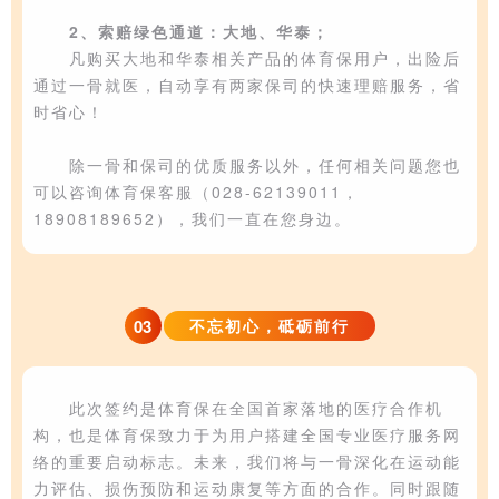
2、索赔
绿色通道：大地、华泰；
凡购买大地和华泰相关产品的体育保用户，出险后
通过一骨就医，自动享有两家保司的快速理赔服务，省
时省心！
除一骨和保司的优质
服务以外，任何相关问题您也
可以咨询体育
保客服（028-62139011，
18908189652）
，我们一直在您身边。
03
不忘初心，砥砺前行
此次签约是体育保
在全国首家落地的医疗合作机
构，也是体育保致力于为
用户
搭建全国专业医疗服务网
络的
重要启动标志。未来，我们将与一骨深化在运动能
力评估、损伤预防和运动康复等方面的合作。同时跟
随