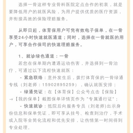
选择一骨这样专业骨科医院定点合作的初衷，就是
要降低用户的就医风险，为用户提供优质的医疗资源，
并衔接高效的保险理赔服务。
从即日起，体育保用户可凭有效电子保单，在一骨
享受24小时快速就医通道；同时，选择在一骨就医的用
户，可享合作保司的快速理赔服务。
1、
就诊
绿色通道：一骨
若您
在保单期内遭遇运动伤害，并选择到一骨治
疗，可通过以下流程快速就医：
- 紧急联络
：意外发生后，拨打体育保的一骨绿通
专线（刘老师：15902895259），确认就医安排；
- 绿通凭证
：在【体育保】公众号点击【保险】
→【我的保单】截图保单详情页作为 "专属通行证"；
- 快速就诊
：抵院后向服务专员（刘老师)出示身
份信息和保单凭证，即可享
从挂号、检查到治疗，手术
或入院等全简化流程和优先安排，让伤情第一时间得到
专业处理。