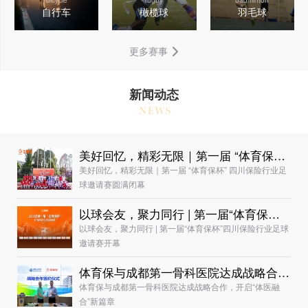
bicycle
rugby
badminton
自行车
橄榄球
羽毛球
更多赛事
新闻动态
美好回忆，精彩无限｜第一届 “体育保杯” 四川保险行业足球邀请赛圆满闭幕
美好回忆，精彩无限｜第一届 “体育保杯” 四川保险行业足
球邀请赛圆满闭幕
以球会友，聚力同行 | 第一届“体育保杯”四川保险行业足球邀请赛开幕
以球会友，聚力同行 | 第一届“体育保杯”四川保险行业足球
邀请赛开幕
体育保与成都第一骨科医院达成战略合作，开启“体医融合”新篇章
体育保与成都第一骨科医院达成战略合作，开启“体医融
合”新篇章