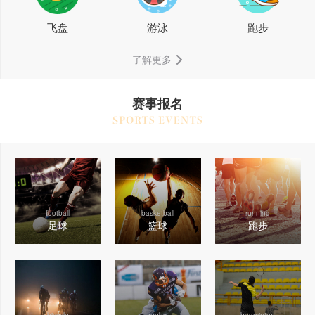
飞盘
游泳
跑步
了解更多
赛事报名
football
basketball
running
足球
篮球
跑步