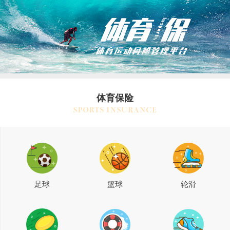
体育保险
足球
篮球
轮滑