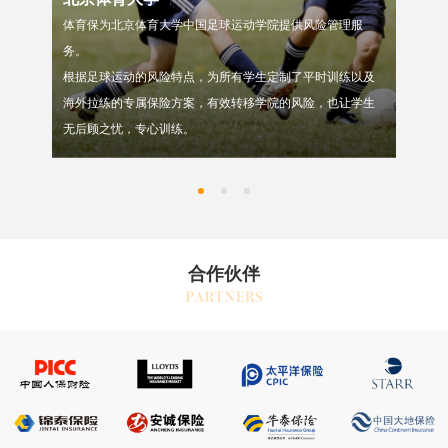
体育保为北京体育大学中国足球运动学院提供风险管理服
务。
根据足球运动的风险特点，为所有学生定制了平时训练以及
海外拉练的专属保险方案，有效转移学院的风险，也让学生
无后顾之忧，专心训练。
合作伙伴