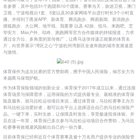
名参赛，其中包括31个跑团和10个团体。赛事当天，旅游卫视，澳门
卫视，宁波电视台1套、5套以及30多家网络平台进行时长3个小时直
播。并得到了甬派APP、新体育、腾讯跑步、网易新闻、新浪跑步、
搜狐跑步、大公网、地平线、我要赛 以及 42旅、悦马、来跑吧、芝
华安方、Max户外、咕咚、跑跑网等官方合作媒体的持续报道，力求
通过全方位、多角度的宣传推广，让甬马这张传递正能量的体育名
片，向世界展示“湾区之心”宁波杭州湾新区全速奔跑的城市发展速度
与激情。
体育保作为这次比赛的官方赞助商，携手中国人民保险，倾尽全力为
本届甬马保驾护航。
作为体育保险领域的创新企业，体育保于2017年成立以来，通过连接
体育场景与保障需求，运用保险的方式提供最专业、最精准的体育保
险及服务。就马拉松运动项目来说，通过体育保，马拉松赛事主办方
和马拉松运动爱好者，都可以在平台上选择适合自己的马拉松保险产
品。一键下单，实时生效，让保障及时发生，享受极速投保体验。并
且在这一年里，体育保已多次参与马拉松运动项目合作赞助，为马拉
松赛事有效规避风险献出自己的一份力量。
目前体育保已经和近百个体育赛事及逾十万名用户提供专业的保险管