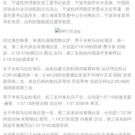
任、宁波杭州湾新区党工委书记俞雷，宁波市副市长许亚南，中国田
径协会社会活动部副主任高山，宁波杭州湾新区管委会主任李谦，慈
溪市委书记高庆丰，浙江省体育竞赛中心主任陶自力，宁波市体育局
局长张霓，吉利控股集团总裁安聪慧。
经过激烈角逐，各项目成绩悉数出炉。男子全程马拉松项目，第一
名、第二名均来自埃塞俄比亚，分别是2:18:09的西赛·费卡多·伯翰
奴，2:18:37的姆贝尔·图法·吉玛，第三名则由中国选手李春晖以
2:19:53的成绩拿下。
女子全程马拉松项目，由来自蒙古的科因诗格赛科韩·佳尔拜拉科以
2:39:40赢得第一名，2:46:24的埃塞俄比亚选手辛纳什沃克·耶纽·安碧
获得第二名，来自巴林的格拉苏蒂丝·乔若蒂奇·克碧沃特以2:55:06的
成绩获得第三名。
男子半程马拉松项目，前三名均来自乌干达，分别是1:07:10的迪克森
·赫鲁、1:07:15的蒂法斯·吉比特、1:07:53的本·希瓦。
女子半程马拉松项目第一名、第二名来自埃塞俄比亚，分别是1:12:36
的切尔纳·米斯格拉·查苟，1:18:27的尼楚·内格斯·沙法，第三名则由中
国选手唐晓芳以1:21:51的成绩夺得。
本届甬马吸引了全球15个国家，全国27个省市自治区及港澳台选手报