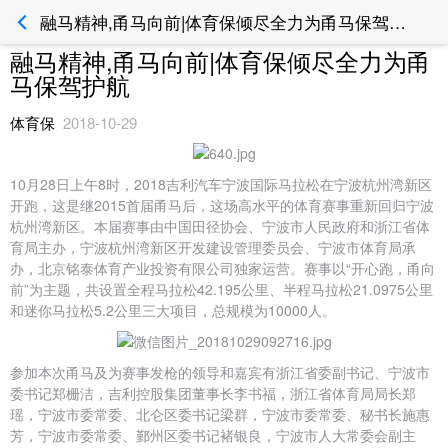
融马精神,甬马向前|体育保倾尽全力为甬马保驾护航_体育保运动风险管理平台
融马精神,甬马向前|体育保倾尽全力为甬
马保驾护航
体育保
2018-10-29
10月28日上午8时，2018吉利汽车宁波国际马拉松在宁波杭州湾新区
开跑，这是继2015首届甬马后，这场高水平的体育赛事重新回归宁波
杭州湾新区。本届赛事由中国田径协会、宁波市人民政府和浙江省体
育局主办，宁波杭州湾新区开发建设管理委员会、宁波市体育局承
办，北京铭泰体育产业投资有限公司独家运营。赛事以“开心跑，甬向
前”为主题，共设置全程马拉松42.195公里、半程马拉松21.0975公里
和迷你马拉松5.2公里三大项目，总规模为10000人。
参加本次甬马及为赛事发枪的领导和嘉宾有浙江省委副书记、宁波市
委书记郑栅洁，吉利控股集团董事长李书福，浙江省体育局局长郑
瑶，宁波市委常委、北仑区委书记梁群，宁波市委常委、秘书长施惠
芳，宁波市委常委、鄞州区委书记褚银良，宁波市人大常委会副主