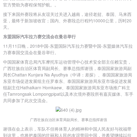
官方赞助为赛程保驾护航。。
接下来国外赛段将从友谊关过关进入越南，途径老挝、泰国、马来西
亚，最终于新加坡收官；国内、外赛段总行程约10000公里，历时20
天。
东盟国际汽车拉力赛交流会在曼谷举行
11月11日晚，2018中国-东盟国际汽车拉力赛暨中国-东盟媒体汽车拉
力赛泰国交流会在曼谷举行。
中国国家体育总局汽车摩托车运动管理中心技术安全部主任赖宝贵，
广西壮族自治区体育局副局长、赛事总指挥谢强，泰国国家旅游局副
局长Chattan Kunjara Na Ayudhya（中译：差探）、泰国国家旅游局
东亚市场促进发展组主任罗泰东、泰国国家旅游局东亚市场促进发展
组副主任Hathaikarn Homkaew、泰国国家旅游局东亚市场推广科主
任Tamrongsak Lompongpipat以及本次境外赛段所有嘉宾媒体、车手
共同参加了此次交流会。
广西壮族自治区体育局副局长、赛事总指挥谢强
谢强在会上表示，车队不但将体育人的精神和中国人民友好与祝福带
到这里，也将把泰国的壮丽和人民的友谊带回中国，并希望继续以拉