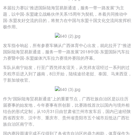
本届拉力赛以“推进国际陆海贸易新通道，服务一带一路发展”为主
题，以中国-东盟建立战略伙伴关系15周年为契机，本着共同推动中
国-东盟友好交流的目的，将努力在中国与东盟十国文化交流间发挥积
极作用。
发车指令响起，所有参赛车辆从广西体育中心出发，就此拉开了“推进
国际陆海贸易新通道，服务一带一路发展”2018中国-东盟国际汽车拉
力赛暨中国-东盟媒体汽车拉力赛境外赛段的序幕。
车队从南宁始发，行至广西凭祥友谊关，从凭祥友谊经过一系列的过
关程序后进入到了越南，8日开始，陆续途径老挝、泰国、马来西亚，
于新加坡收官。
作为“国际陆海贸易新通道”上的重要节点，广西壮族自治区是以往历
届赛事的始发地，今年赛事有所创新，比赛路线首次以国内与境外相
结合的形式定制，从10月31日由甘肃省兰州市发车后，国内已途经陕
西省西安市、汉中市、重庆市、贵州省贵阳市五个城市后抵达广西壮
族自治区南宁市。
国内赛段圆满完成不仅得到了各省市自治区的鼎力相助，体育保作为